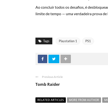
Ao concluir todos os desafios, é desbloque
limite de tempo — uma verdadeira prova de h
Tags
Playstation 1
PS1
Previous Article
Tomb Raider
RELATED ARTICLES
MORE FROM AUTHOR
MO