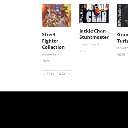
Jackie Chan
Street
Gra
Stuntmaster
Fighter
Turi
novembro 5,
Collection
novem
2025
novembro 5,
2025
2025
PREV
NEXT