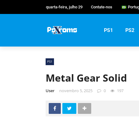
quarta-feira, julho 29
Contate-nos
Portu
Engli
Port
PS1
PS2
Русс
PS1
Metal Gear Solid
User
novembro 5, 2025
0
197