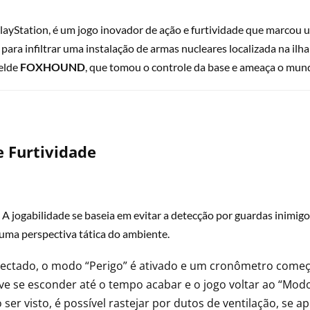
PlayStation, é um jogo inovador de ação e furtividade que marcou
ara infiltrar uma instalação de armas nucleares localizada na il
belde
FOXHOUND
, que tomou o controle da base e ameaça o mun
e Furtividade
 A jogabilidade se baseia em evitar a detecção por guardas inimig
uma perspectiva tática do ambiente.
tectado, o modo “Perigo” é ativado e um cronômetro começ
e se esconder até o tempo acabar e o jogo voltar ao “Modo 
ser visto, é possível rastejar por dutos de ventilação, se 