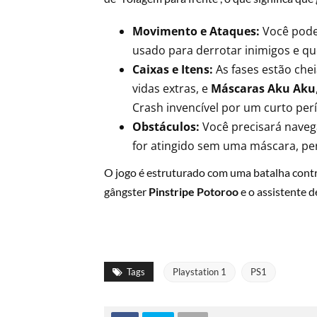
Movimento e Ataques:
Você pode 
usado para derrotar inimigos e qu
Caixas e Itens:
As fases estão che
vidas extras, e
Máscaras Aku Aku
Crash invencível por um curto per
Obstáculos:
Você precisará navega
for atingido sem uma máscara, pe
O jogo é estruturado com uma batalha contra 
gângster
Pinstripe Potoroo
e o assistente d
Tags
Playstation 1
PS1