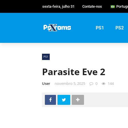
sexta-feira, julho 31
Contate-nos
Portug
Englis
Portu
PS1
PS2
Русск
PS1
Parasite Eve 2
User
novembro 5, 2025
0
144