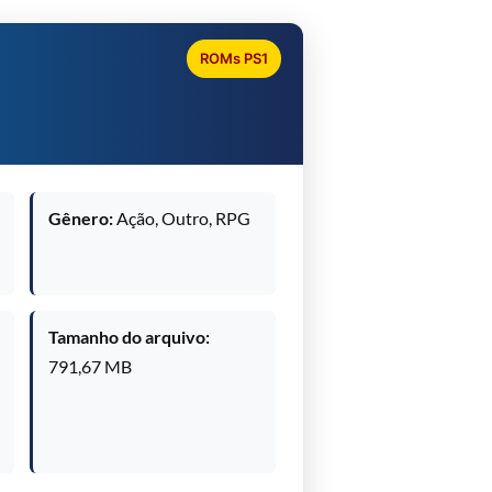
ROMs PS1
Gênero:
Ação, Outro, RPG
Tamanho do arquivo:
791,67 MB