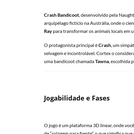
Crash Bandicoot
, desenvolvido pela Naught
arquipélago fictício na Austrália, onde o ci
Ray
para transformar os animais locais em 
O protagonista principal é
Crash
, um simpát
selvagem e incontrolável. Cortex o consider
uma bandicoot chamada
Tawna
, escolhida 
Jogabilidade e Fases
O jogo é um plataforma 3D linear, onde você
de “rolagem para frente”, o que significa qu