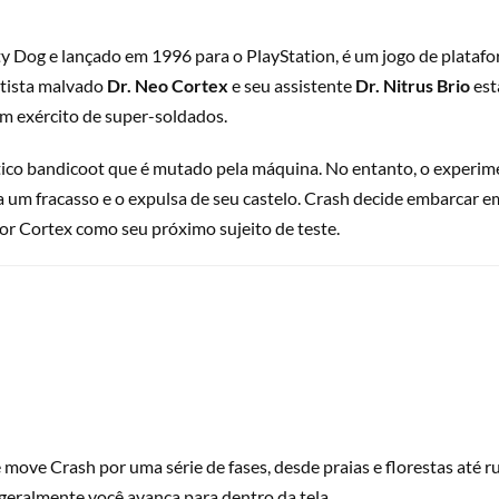
y Dog e lançado em 1996 para o PlayStation, é um jogo de plataf
entista malvado
Dr. Neo Cortex
e seu assistente
Dr. Nitrus Brio
est
um exército de super-soldados.
ico bandicoot que é mutado pela máquina. No entanto, o experimen
a um fracasso e o expulsa de seu castelo. Crash decide embarcar 
por Cortex como seu próximo sujeito de teste.
 move Crash por uma série de fases, desde praias e florestas até r
e geralmente você avança para dentro da tela.