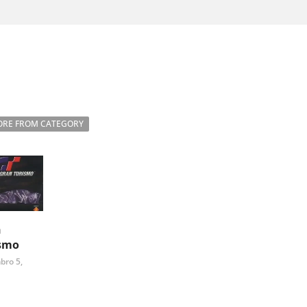
RE FROM CATEGORY
n
smo
bro 5,