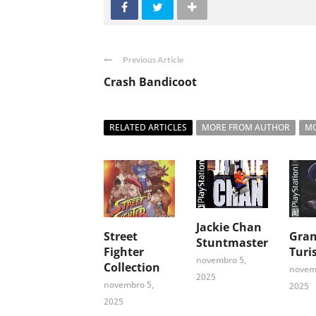
Previous Article
Crash Bandicoot
RELATED ARTICLES
MORE FROM AUTHOR
MO
Jackie Chan
Street
Gra
Stuntmaster
Fighter
Turi
novembro 5,
Collection
novem
2025
novembro 5,
2025
2025