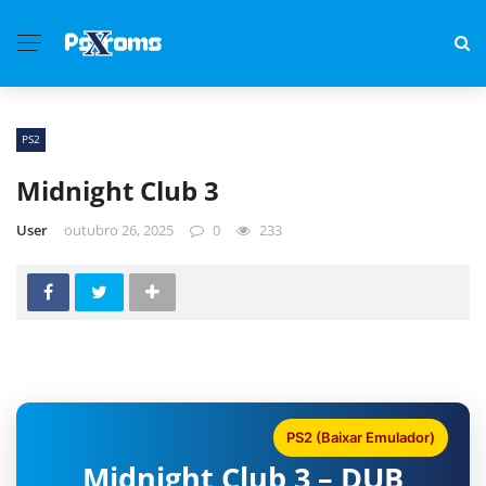
PS2
Midnight Club 3
User
outubro 26, 2025
0
233
PS2 (Baixar Emulador)
Midnight Club 3 – DUB