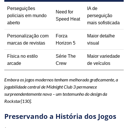
Perseguições
IA de
Need for
policiais em mundo
perseguição
Speed Heat
aberto
mais sofisticada
Personalização com
Forza
Maior detalhe
marcas de revistas
Horizon 5
visual
Física no estilo
Série The
Maior variedade
arcade
Crew
de veículos
Embora os jogos modernos tenham melhorado graficamente, a
jogabilidade central de Midnight Club 3 permanece
surpreendentemente nova – um testemunho do design da
Rockstar[130].
Preservando a História dos Jogos