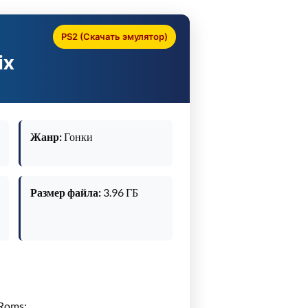
PS2 (Скачать эмулятор)
ix
Жанр:
Гонки
Размер файла:
3.96 ГБ
xRoms: