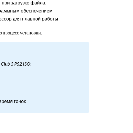
 при загрузке файла.
граммным обеспечением
ессор для плавной работы
ез процесс установки.
 Club 3 PS2 ISO
:
время гонок