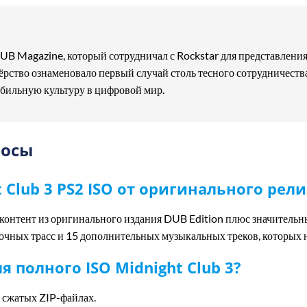
UB Magazine, который сотрудничал с Rockstar для представлени
рство ознаменовало первый случай столь тесного сотрудничеств
бильную культуру в цифровой мир.
росы
t Club 3 PS2 ISO от оригинального рели
ь контент из оригинального издания DUB Edition плюс значитель
очных трасс и 15 дополнительных музыкальных треков, которых н
я полного ISO Midnight Club 3?
в сжатых ZIP-файлах.