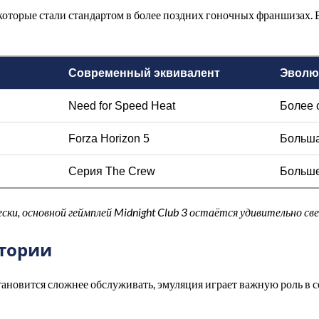
которые стали стандартом в более поздних гоночных франшизах. 
Современный эквивалент
Эволю
Need for Speed Heat
Более 
Forza Horizon 5
Больша
Серия The Crew
Больше
ки, основной геймплей Midnight Club 3 остаётся удивительно св
стории
тановится сложнее обслуживать, эмуляция играет важную роль в 