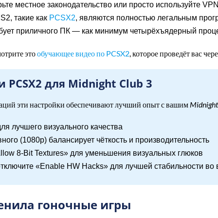
ьте местное законодательство или просто используйте VPN
S2, такие как
PCSX2
, являются полностью легальным про
бует приличного ПК — как минимум четырёхъядерный проц
мотрите это
обучающее видео по PCSX2
, которое проведёт вас чер
PCSX2 для Midnight Club 3
аций эти настройки обеспечивают лучший опыт с вашим
Midnight
для лучшего визуального качества
ного (1080p) балансирует чёткость и производительность
low 8-Bit Textures» для уменьшения визуальных глюков
тключите «Enable HW Hacks» для лучшей стабильности во 
менила гоночные игры