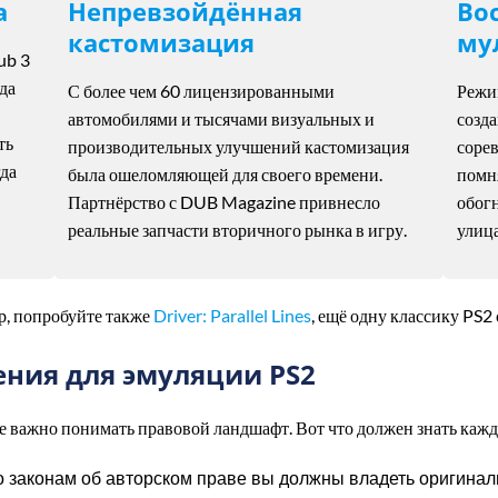
а
Непревзойдённая
Во
кастомизация
му
ub 3
да
С более чем 60 лицензированными
Режим
автомобилями и тысячами визуальных и
созд
ть
производительных улучшений кастомизация
соре
гда
была ошеломляющей для своего времени.
помня
Партнёрство с DUB Magazine привнесло
обог
реальные запчасти вторичного рынка в игру.
улица
р, попробуйте также
Driver: Parallel Lines
, ещё одну классику PS2
ния для эмуляции PS2
 важно понимать правовой ландшафт. Вот что должен знать каж
 законам об авторском праве вы должны владеть оригинал