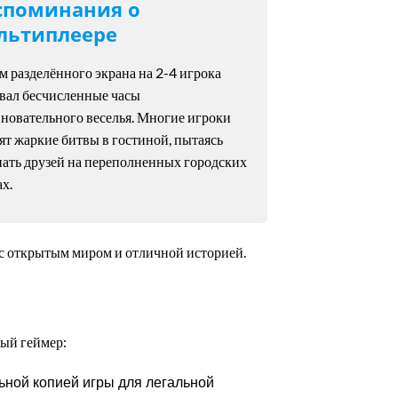
споминания о
льтиплеере
 разделённого экрана на 2-4 игрока
авал бесчисленные часы
вновательного веселья. Многие игроки
т жаркие битвы в гостиной, пытаясь
нать друзей на переполненных городских
х.
 с открытым миром и отличной историей.
дый геймер:
ьной копией игры для легальной