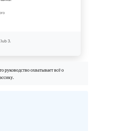
pro
lub 3.
о руководство охватывает всё о
ассику.