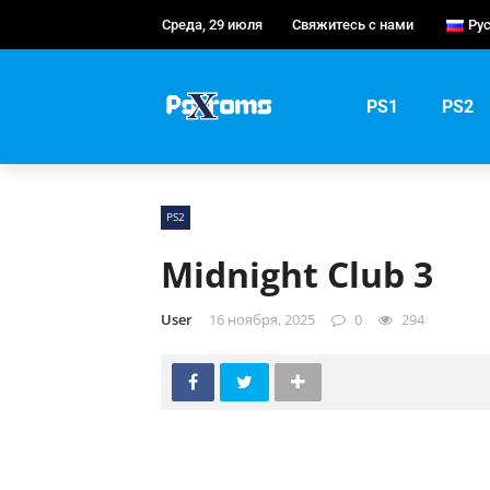
Среда, 29 июля
Свяжитесь с нами
Ру
En
Po
PS1
PS2
Ру
PS2
Midnight Club 3
User
16 ноября, 2025
0
294