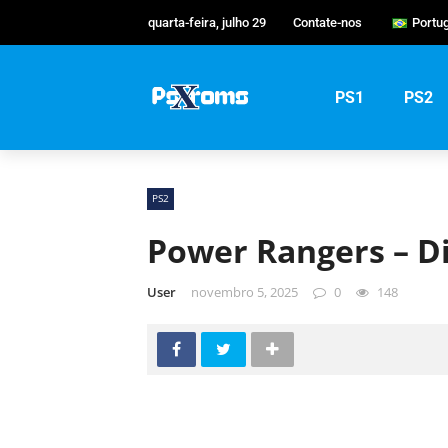
quarta-feira, julho 29
Contate-nos
Portu
Engli
Port
PS1
PS2
Русс
PS2
Power Rangers – D
User
novembro 5, 2025
0
148