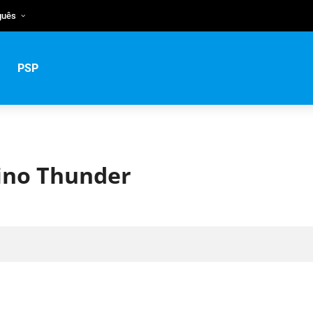
guês
sh
uguês
PSP
кий
ino Thunder