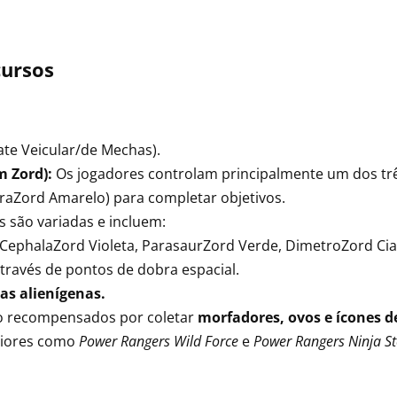
cursos
e Veicular/de Mechas).
m Zord):
Os jogadores controlam principalmente um dos trê
raZord Amarelo) para completar objetivos.
 são variadas e incluem:
CephalaZord Violeta, ParasaurZord Verde, DimetroZord Cia
través de pontos de dobra espacial.
as alienígenas.
o recompensados por coletar
morfadores, ovos e ícones de
riores como
Power Rangers Wild Force
e
Power Rangers Ninja S