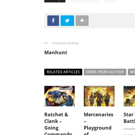
Previous Article
Manhunt
RELATED ARTICLES
MORE FROM AUTHOR
MO
Ratchet &
Mercenaries
Star
Clank –
–
Batt
Going
Playground
novem
Commando
of