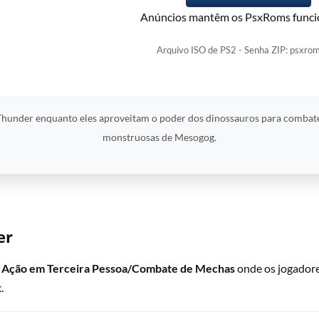
Anúncios mantêm os PsxRoms funci
Arquivo ISO de PS2 - Senha ZIP: psxrom
hunder enquanto eles aproveitam o poder dos dinossauros para combate
monstruosas de Mesogog.
er
e
Ação em Terceira Pessoa/Combate de Mechas
onde os jogadore
.