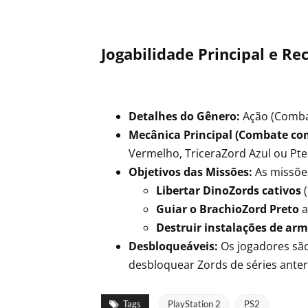
Jogabilidade Principal e Re
Detalhes do Gênero:
Ação (Combat
Mecânica Principal (Combate co
Vermelho, TriceraZord Azul ou Pte
Objetivos das Missões:
As missões
Libertar DinoZords cativos
(
Guiar o BrachioZord Preto
a
Destruir instalações de arm
Desbloqueáveis:
Os jogadores sã
desbloquear Zords de séries ante
Tags
PlayStation 2
PS2