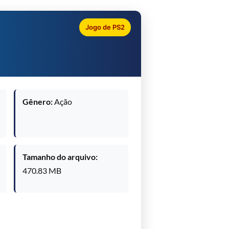
Jogo de PS2
Gênero:
Ação
Tamanho do arquivo:
470.83 MB