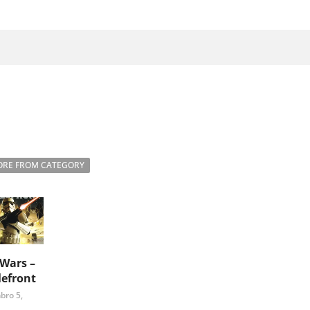
RE FROM CATEGORY
 Wars –
lefront
bro 5,