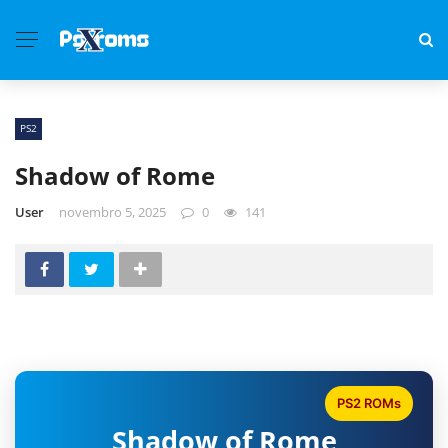
PS2
Shadow of Rome
User
novembro 5, 2025
0
141
PS2 ROMs
Shadow of Rome