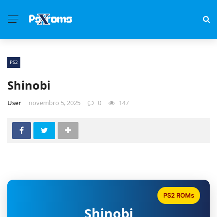
PS2
Shinobi
User
novembro 5, 2025
0
147
PS2 ROMs
Shinobi