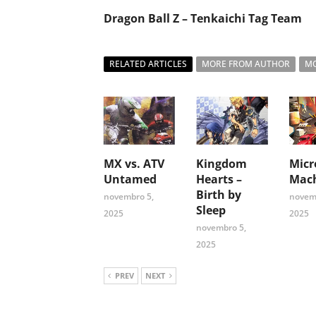
Dragon Ball Z – Tenkaichi Tag Team
RELATED ARTICLES
MORE FROM AUTHOR
MO
MX vs. ATV
Kingdom
Micr
Untamed
Hearts –
Mach
Birth by
novembro 5,
novem
Sleep
2025
2025
novembro 5,
2025
PREV
NEXT