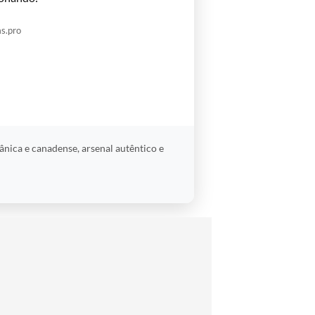
s.pro
nica e canadense, arsenal autêntico e