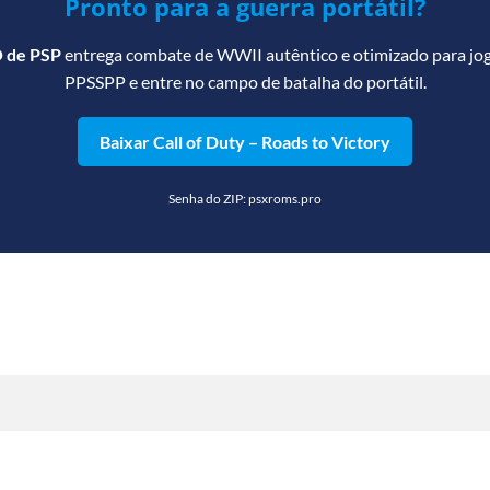
Pronto para a guerra portátil?
O de PSP
entrega combate de WWII autêntico e otimizado para joga
PPSSPP e entre no campo de batalha do portátil.
Baixar Call of Duty – Roads to Victory
Senha do ZIP: psxroms.pro