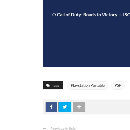
O
Call of Duty: Roads to Victory — IS
Tags
Playstation Portable
PSP
Previous Article