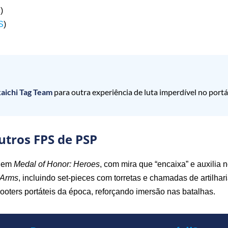
d
)
OS
)
kaichi Tag Team
para outra experiência de luta imperdível no portát
utros FPS de PSP
e em
Medal of Honor: Heroes
, com mira que “encaixa” e auxilia no
 Arms
, incluindo set‑pieces com torretas e chamadas de artilhari
oters portáteis da época, reforçando imersão nas batalhas.