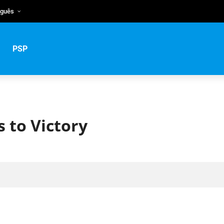
uguês
ish
tuguês
PSP
ский
s to Victory