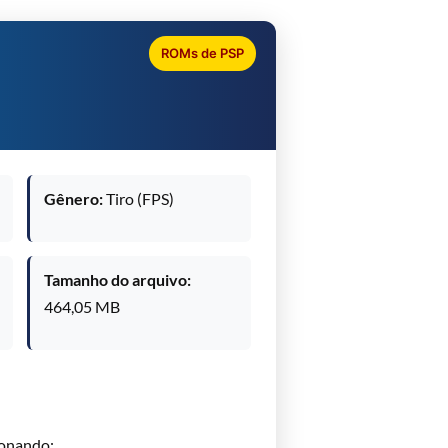
ROMs de PSP
Gênero:
Tiro (FPS)
Tamanho do arquivo:
464,05 MB
onando: