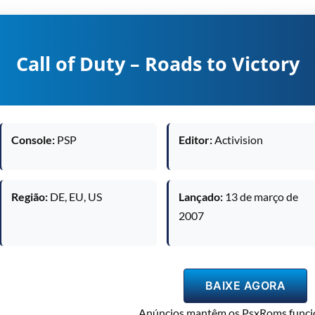
Call of Duty – Roads to Victory
Console:
PSP
Editor:
Activision
Região:
DE, EU, US
Lançado:
13 de março de
2007
BAIXE AGORA
Anúncios mantêm os PsxRoms funci