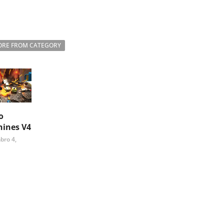
RE FROM CATEGORY
o
ines V4
bro 4,