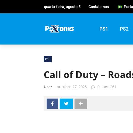
quarta-feira, agosto 5
Contate-nos
Port
Engl
Por
PS1
PS2
Рус
PSP
Call of Duty – Road
User
outubro 27, 2025
0
261